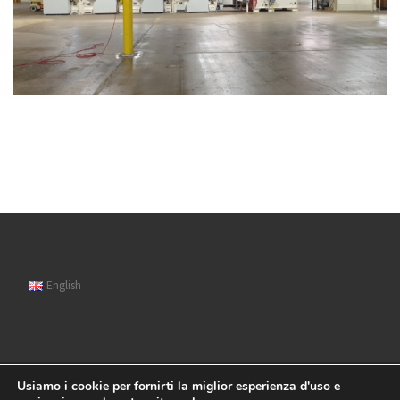
English
Usiamo i cookie per fornirti la miglior esperienza d'uso e
© 2026
Sipat
– Tutti i diritti riservati